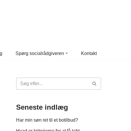
g
Spørg socialrådgiveren
Kontakt
Seneste indlæg
Har min søn ret til et botilbud?
Hvad er kriterierne for at få tabt