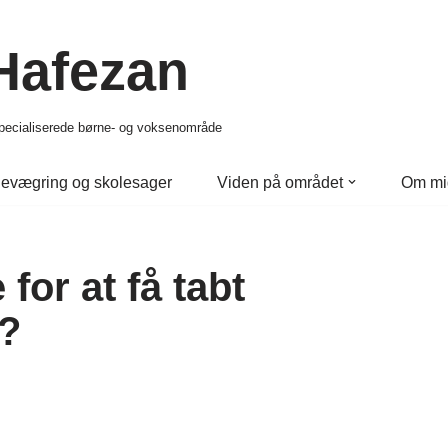
 Hafezan
 specialiserede børne- og voksenområde
evægring og skolesager
Viden på området
Om mi
 for at få tabt
e?