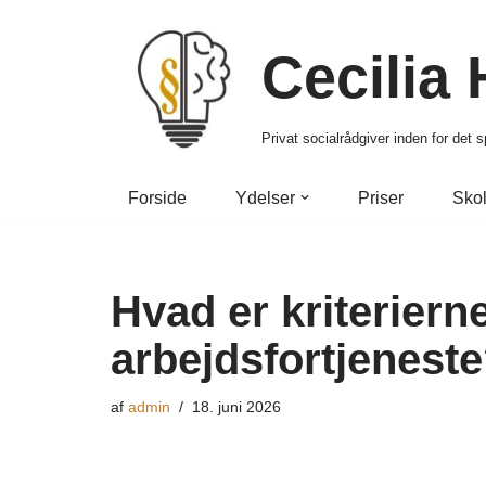
Cecilia
Spring
til
indhold
Privat socialrådgiver inden for det
Forside
Ydelser
Priser
Skol
Hvad er kriterierne
arbejdsfortjenest
af
admin
18. juni 2026