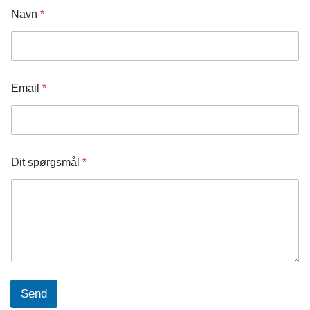
*
Navn
*
E
m
a
i
l
D
Email
*
i
t
Dit spørgsmål
*
Send