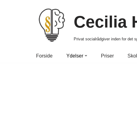
Cecilia
Spring
til
indhold
Privat socialrådgiver inden for det
Forside
Ydelser
Priser
Skol