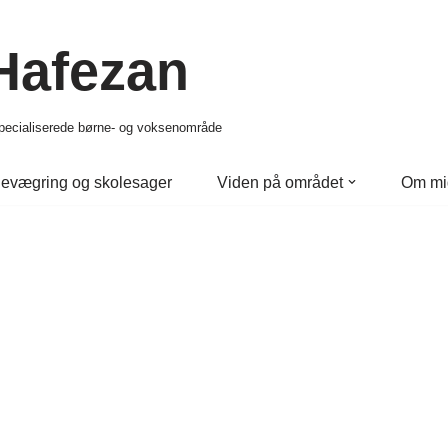
 Hafezan
 specialiserede børne- og voksenområde
evægring og skolesager
Viden på området
Om mi