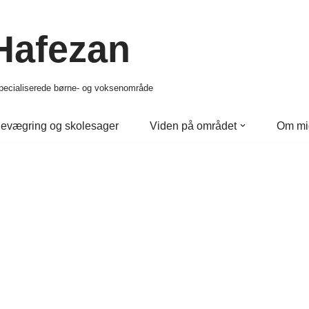
 Hafezan
 specialiserede børne- og voksenområde
evægring og skolesager
Viden på området
Om mi