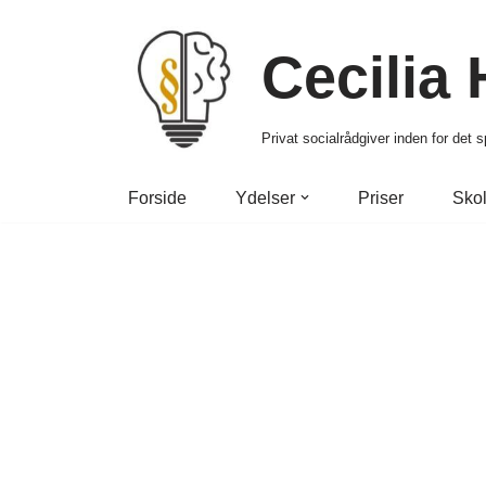
Cecilia
Spring
til
indhold
Privat socialrådgiver inden for det
Forside
Ydelser
Priser
Skol